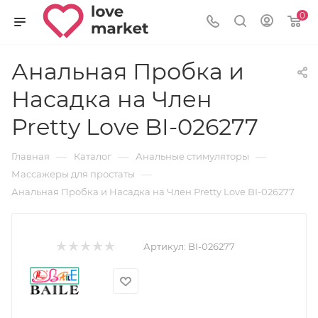
0
Анальная Пробка и
Насадка на Член
Pretty Love BI-026277
—
—
—
Главная
Каталог
Анальные стимуляторы
—
Массажеры для простаты
Анальная Пробка и Насадка на Член Pretty Love BI-026277
Артикул:
BI-026277