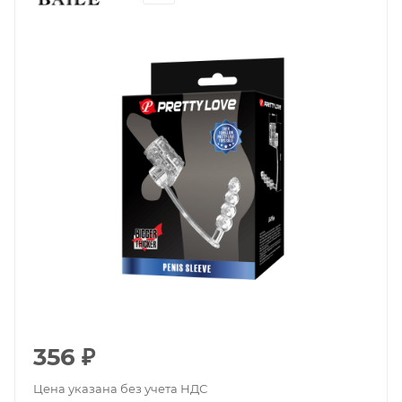
356
₽
Цена указана без учета НДС