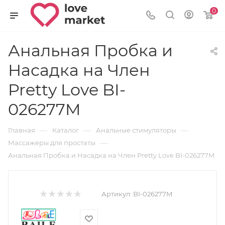
0
Анальная Пробка и
Насадка на Член
Pretty Love BI-
026277M
—
—
—
Главная
Каталог
Анальные стимуляторы
—
Массажеры для простаты
Анальная Пробка и Насадка на Член Pretty Love BI-026277M
Артикул:
BI-026277M