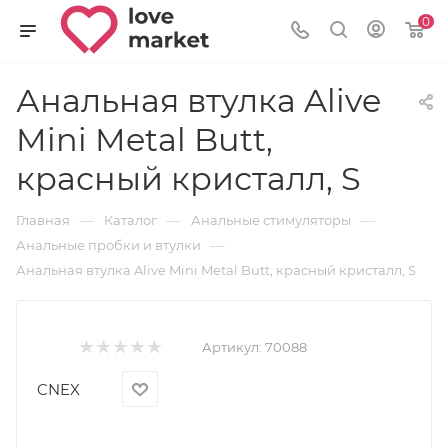
0
Анальная втулка Alive
Mini Metal Butt,
красный кристалл, S
—
—
—
Главная
Каталог
Анальные стимуляторы
—
Анальные пробки и втулки
Анальная втулка Alive Mini Metal Butt, красный кристалл, S
Артикул:
70088
CNEX