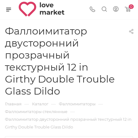
0
Фаллоимитатор
двусторонний
прозрачный
текстурный 12 in
Girthy Double Trouble
Glass Dildo
—
—
—
Главная
Каталог
Фаллоимитаторы
—
Фаллоимитаторы стеклянные
Фаллоимитатор двусторонний прозрачный текстурный 12 in
Girthy Double Trouble Glass Dildo