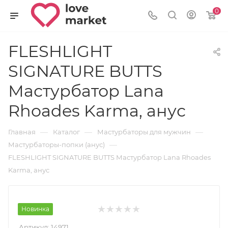
0
FLESHLIGHT
SIGNATURE BUTTS
Мастурбатор Lana
Rhoades Karma, анус
—
—
—
Главная
Каталог
Мастурбаторы для мужчин
—
Мастурбаторы-попки (анус)
FLESHLIGHT SIGNATURE BUTTS Мастурбатор Lana Rhoades
Karma, анус
Новинка
Артикул:
14971