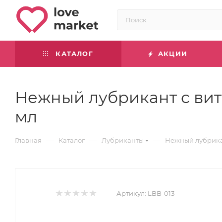
КАТАЛОГ
АКЦИИ
Нежный лубрикант с вит
мл
—
—
—
Главная
Каталог
Лубриканты
Нежный лубрикан
Артикул:
LBB-013