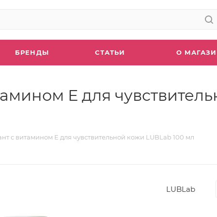
БРЕНДЫ
СТАТЬИ
О МАГАЗ
амином Е для чувствитель
т с витамином Е для чувствительной кожи LUBLab 100 мл
LUBLab