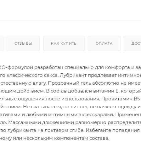
ОТЗЫВЫ
КАК КУПИТЬ
ОПЛАТА
ДОС
ЭКО-формулой разработан специально для комфорта и з
го классического секса. Лубрикант продлевает интимно
естественную влагу. Прозрачный гель абсолютно не имее
ющим действием. В состав добавлен витамин Е, которы
ктильные ощущения после использования. Провитамин В5
ием. Не скатывается, не липнет, не пачкает одежду и 
вативами и любыми интимными аксессуарами. Применен
тело. Массажными движениями равномерно распределите
о лубриканта на локтевом сгибе. Избегайте попадания в
дному или нескольким компонентам состава.