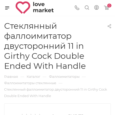
0
Стеклянный
фаллоимитатор
двусторонний 11 in
Girthy Cock Double
Ended With Handle
—
—
—
Главная
Каталог
Фаллоимитаторы
—
Фаллоимитаторы стеклянные
Стеклянный фаллоимитатор двусторонний 11 in Girthy Cock
Double Ended With Handle