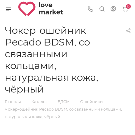
0
Чокер-ошейник
Pecado BDSM, со
связанными
кольцами,
натуральная кожа,
чёрный
—
—
—
—
Главная
Каталог
БДСМ
Ошейники
Чокер-ошейник Pecado BDSM, со связанными кольцами,
натуральная кожа, чёрный