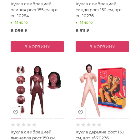
Кукла с вибрацией
Кукла с вибрацией
оливия рост 155 см арт.
синди рост 150 см, арт.
ee-10284
ee-10276
Много
Много
6 096
₽
6 511
₽
В КОРЗИНУ
В КОРЗИНУ
Кукла с вибрацией
Кукла дарьяна рост 150
лионелла рост 150 см,
см, арт. sf-70276