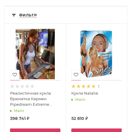
ФИЛЬТР
1
Реалистичная кукла
Кукла Natalie
брюнетка Кармен
Мало
Pipedream Extreme
ToyzUltimate Fantasy
Мало
Dolls Carmen
398 741
₽
52 810
₽