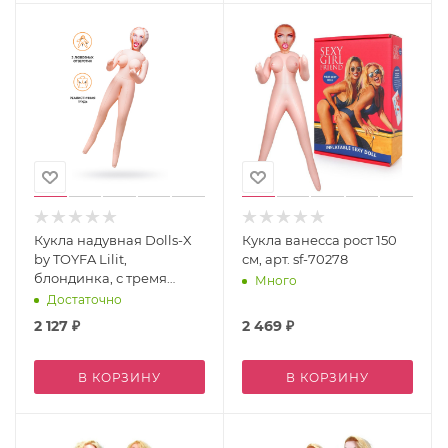
Кукла надувная Dolls-X
Кукла ванесса рост 150
by TOYFA Lilit,
см, арт. sf-70278
блондинка, с тремя
Много
отверстиями, 150 см
Достаточно
2 127
₽
2 469
₽
В КОРЗИНУ
В КОРЗИНУ