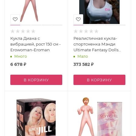
Кукла Диана с
Реалистичная кукла-
вибрацией, рост 150 см -
спортсменка Мэнди
Erowoman-Eroman
Ultimate Fantasy Dolls
Mandy (166cm)
Много
Мало
6 678
₽
373 582
₽
В КОРЗИНУ
В КОРЗИНУ