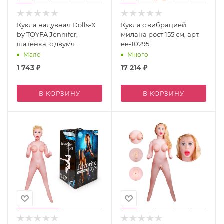
Кукла надувная Dolls-X
Кукла с вибрацией
by TOYFA Jennifer,
милана рост 155 см, арт.
шатенка, с двумя
ee-10295
отверстиями, 150 см
Мало
Много
1 743
₽
17 214
₽
В КОРЗИНУ
В КОРЗИНУ