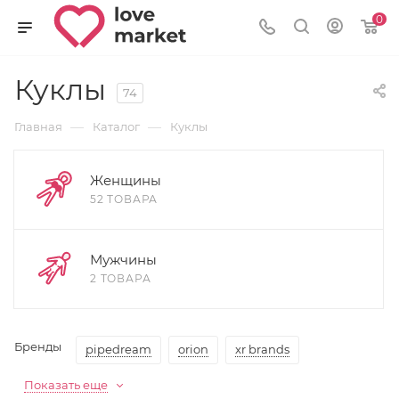
0
Куклы
74
—
—
Главная
Каталог
Куклы
Женщины
52 ТОВАРА
Мужчины
2 ТОВАРА
Бренды
pipedream
orion
xr brands
Показать еще