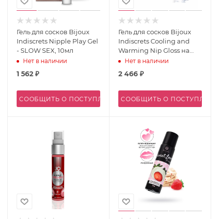
Гель для сосков Bijoux
Гель для сосков Bijoux
Indiscrets Nipple Play Gel
Indiscrets Cooling and
- SLOW SEX, 10мл
Warming Nip Gloss на
водной основе (2х13мл)
Нет в наличии
Нет в наличии
1 562
₽
2 466
₽
СООБЩИТЬ О ПОСТУПЛЕНИИ
СООБЩИТЬ О ПОСТУПЛЕН