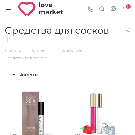
0
Cредства для сосков
9
—
—
—
Главная
Каталог
Лубриканты
Cредства для сосков
ФИЛЬТР