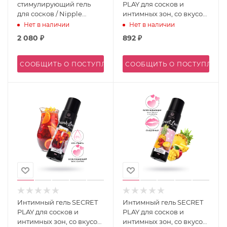
стимулирующий гель
PLAY для сосков и
для сосков / Nipple
интимных зон, со вкусом
Titillator Winter Blitz - 30
джин тоника, 58 г
Нет в наличии
Нет в наличии
мл.
2 080
₽
892
₽
СООБЩИТЬ О ПОСТУПЛЕНИИ
СООБЩИТЬ О ПОСТУПЛЕН
Интимный гель SECRET
Интимный гель SECRET
PLAY для сосков и
PLAY для сосков и
интимных зон, со вкусом
интимных зон, со вкусом