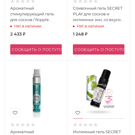
Ароматный
Сливочный гель SECRET
стимулирующий гель
PLAY для сосков и
для сосков / Nipple
интимных зон, со вкусом
Titillator Electric
клубники и белого
Нет в наличии
Нет в наличии
Strawberry - 30 мл.
шоколада, 55 г
2 433
₽
1 248
₽
СООБЩИТЬ О ПОСТУПЛЕНИИ
СООБЩИТЬ О ПОСТУПЛЕН
Ароматный
Интимный гель SECRET