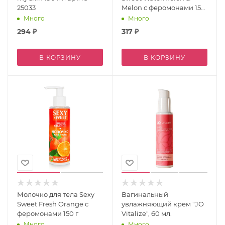
25033
Melon с феромонами 150
г
Много
Много
294
₽
317
₽
В КОРЗИНУ
В КОРЗИНУ
Молочко для тела Sexy
Вагинальный
Sweet Fresh Orange с
увлажняющий крем "JO
феромонами 150 г
Vitalize", 60 мл.
Много
Много