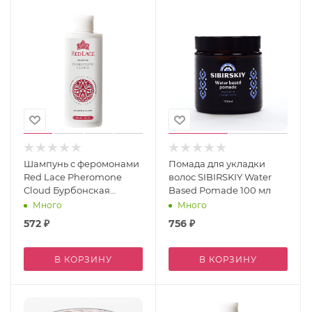
Шампунь с феромонами
Помада для укладки
Red Lace Pheromone
волос SIBIRSKIY Water
Cloud Бурбонская
Based Pomade 100 мл
Ваниль & Аргановое
Много
Много
Масло 250 мл
572
₽
756
₽
В КОРЗИНУ
В КОРЗИНУ