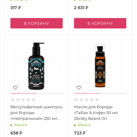
317
₽
2 631
₽
В КОРЗИНУ
В КОРЗИНУ
Бессульфатный шампунь
Масло для бороды
для бороды
«Табак & Кофе» 50 мл
«Нейтральный» 250 мл
Sbrsky Beard Oil
Sbrsky Beard Wash
Много
Много
Neutral Scent
658
₽
723
₽