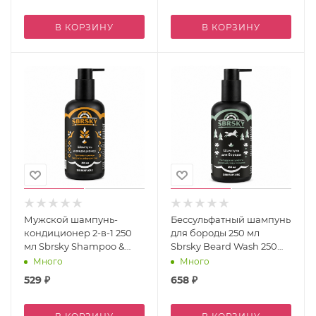
В КОРЗИНУ
В КОРЗИНУ
Мужской шампунь-
Бессульфатный шампунь
кондиционер 2-в-1 250
для бороды 250 мл
мл Sbrsky Shampoo &
Sbrsky Beard Wash 250
Conditioner
ml
Много
Много
529
₽
658
₽