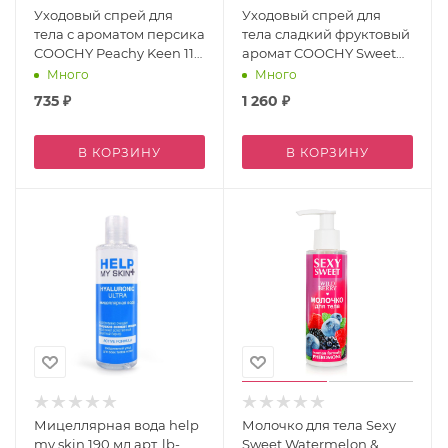
Уходовый спрей для
Уходовый спрей для
тела с ароматом персика
тела сладкий фруктовый
COOCHY Peachy Keen 118
аромат COOCHY Sweet
мл
Nectar 118 мл
Много
Много
735
₽
1 260
₽
В КОРЗИНУ
В КОРЗИНУ
Мицеллярная вода help
Молочко для тела Sexy
my skin 190 мл арт. lb-
Sweet Watermelon &