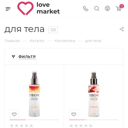
0
для тела
125
—
—
—
Главная
Каталог
Косметика
для тела
ФИЛЬТР