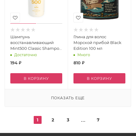
Шампунь
Глина для волос
восстанавливающий
Морской прибой Black
Mint500 Classic Shampoo
Edition 100 мл
Melon Mint 50 мл
Достаточно
Много
194
₽
810
₽
В КОРЗИНУ
В КОРЗИНУ
ПОКАЗАТЬ ЕЩЕ
1
2
3
7