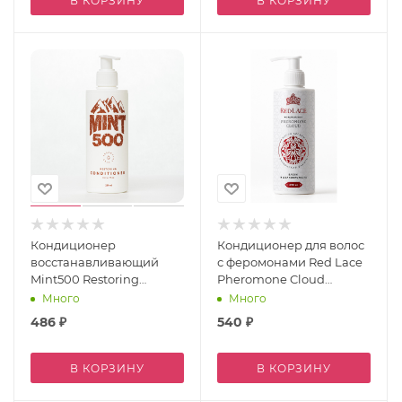
В КОРЗИНУ
В КОРЗИНУ
Кондиционер
Кондиционер для волос
восстанавливающий
с феромонами Red Lace
Mint500 Restoring
Pheromone Cloud
Conditioner Citrus Mint
Бурбонская Ваниль &
Много
Много
250 мл
Аргановое Масло 250
486
₽
540
₽
В КОРЗИНУ
В КОРЗИНУ