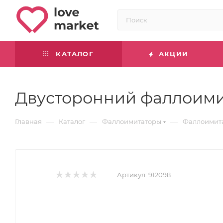
КАТАЛОГ
АКЦИИ
Двусторонний фаллоимита
—
—
—
Главная
Каталог
Фаллоимитаторы
Фаллоимита
Артикул:
912098