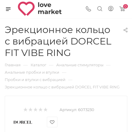
0
Эрекционное кольцо
с вибрацией DORCEL
FIT VIBE RING
—
—
—
Главная
Каталог
Анальные стимуляторы
—
Анальные пробки и втулки
—
Пробки и втулки с вибрацией
Эрекционное кольцо с вибрацией DORCEL FIT VIBE RING
Артикул:
6073230