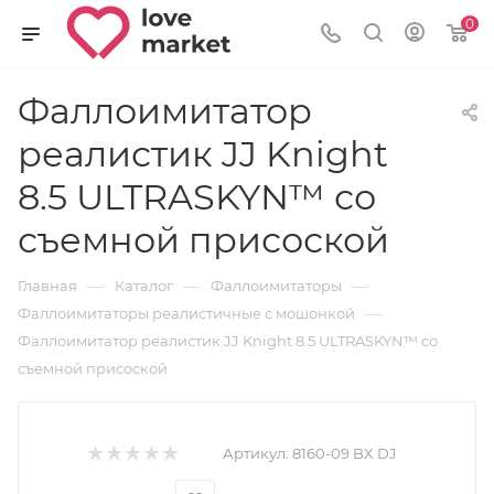
0
Фаллоимитатор
реалистик JJ Knight
8.5 ULTRASKYN™ со
съемной присоской
—
—
—
Главная
Каталог
Фаллоимитаторы
—
Фаллоимитаторы реалистичные с мошонкой
Фаллоимитатор реалистик JJ Knight 8.5 ULTRASKYN™ со
съемной присоской
Артикул:
8160-09 BX DJ