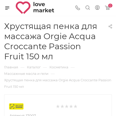
0
Хрустящая пенка для
массажа Orgie Acqua
Croccante Passion
Fruit 150 мл
—
—
—
Главная
Каталог
Косметика
—
Массажные масла и гели
Хрустящая пенка для массажа Orgie Acqua Croccante Passion
Fruit 150 мл
Маркировка
Артикул:
17007