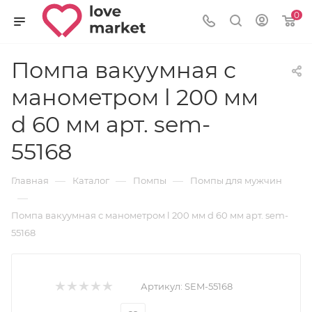
0
Помпа вакуумная с
манометром l 200 мм
d 60 мм арт. sem-
55168
—
—
—
Главная
Каталог
Помпы
Помпы для мужчин
—
Помпа вакуумная с манометром l 200 мм d 60 мм арт. sem-
55168
Артикул:
SEM-55168