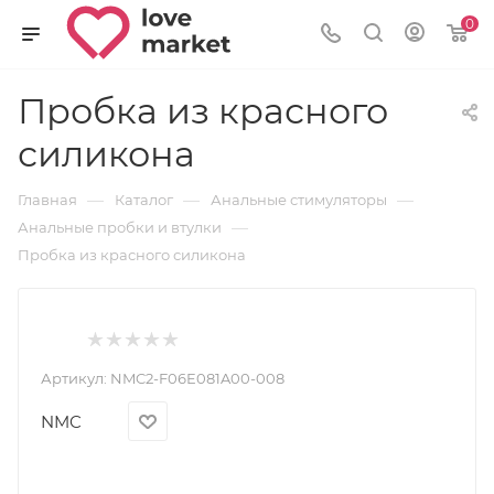
0
Пробка из красного
силикона
—
—
—
Главная
Каталог
Анальные стимуляторы
—
Анальные пробки и втулки
Пробка из красного силикона
Артикул:
NMC2-F06E081A00-008
NMC