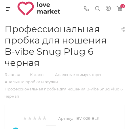
0
Профессиональная
пробка для ношения
B-vibe Snug Plug 6
черная
—
—
—
Главная
Каталог
Анальные стимуляторы
—
Анальные пробки и втулки
Профессиональная пробка для ношения B-vibe Snug Plug 6
черная
Артикул:
BV-029-BLK