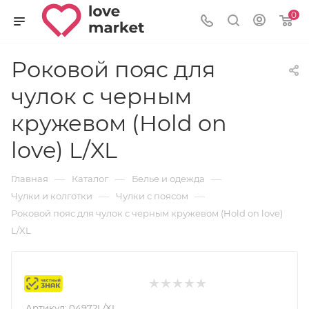
0
Роковой пояс для
чулок с черным
кружевом (Hold on
love) L/XL
—
—
—
Главная
Каталог
Белье и одежда
—
—
Чулки и колготки
Чулки с поясом
Роковой пояс для чулок с черным кружевом (Hold on love)
L/XL
Маркировка
Артикул:
04972L/XL