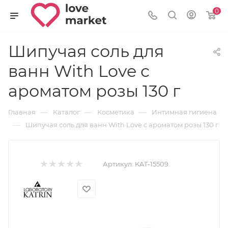
0
Шипучая соль для
ванн With Love с
ароматом розы 130 г
—
—
—
Главная
Каталог
Косметика
Интимная гигиена
—
Шипучая соль для ванн With Love с ароматом розы 130 г
Артикул:
KAT-15509