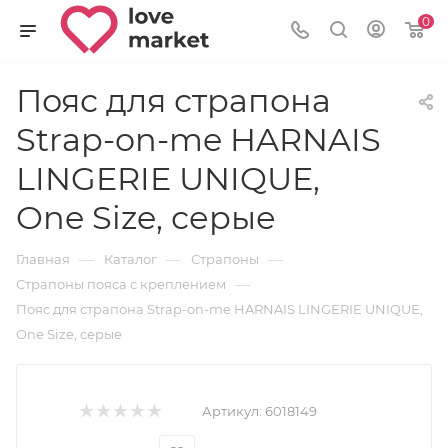
0
Пояс для страпона
Strap-on-me HARNAIS
LINGERIE UNIQUE,
One Size, серые
—
—
—
Главная
Каталог
Страпоны
—
Страпоны пояса с креплением
Пояс для страпона Strap-on-me HARNAIS LINGERIE UNIQUE,
One Size, серые
Артикул:
6018149