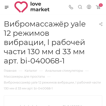
0
Вибромассажёр yale
12 режимов
вибрации, l рабочей
части 130 мм d 33 мм
арт. bi-040068-1
—
—
—
Главная
Каталог
Анальные стимуляторы
—
Массажеры для простаты
Вибромассажёр yale 12 режимов вибрации, l рабочей части
130 мм d 33 мм арт. bi-040068-1