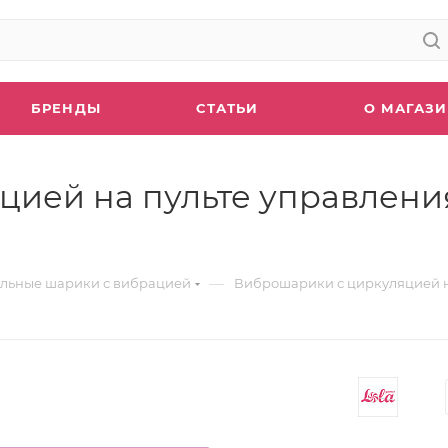
БРЕНДЫ
СТАТЬИ
О МАГАЗ
ей на пульте управления 
—
льные шарики с вибрацией
Виброшарики с циркуляцией на 