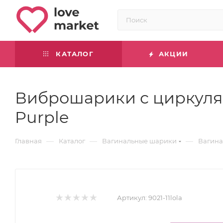
КАТАЛОГ
АКЦИИ
Виброшарики с циркуляци
Purple
—
—
—
Главная
Каталог
Вагинальные шарики
Вагина
Артикул:
9021-11lola