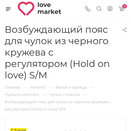
0
Возбуждающий пояс
для чулок из черного
кружева с
регулятором (Hold on
love) S/M
—
—
—
Главная
Каталог
Белье и одежда
—
—
Чулки и колготки
Чулки с поясом
Возбуждающий пояс для чулок из черного кружева с
регулятором (Hold on love) S/M