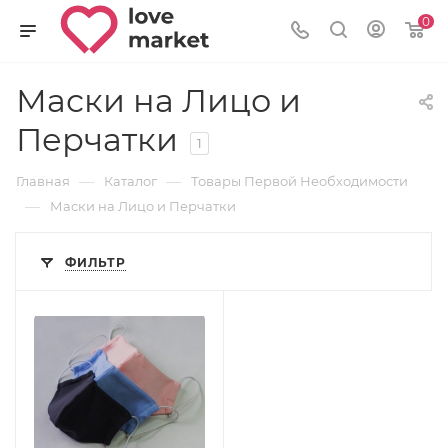
0
Маски на Лицо и
Перчатки
1
—
—
Главная
Каталог
Товары Первой Необходимости
—
Маски на Лицо и Перчатки
ФИЛЬТР