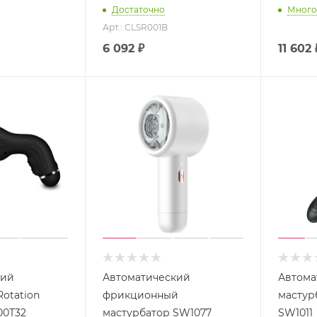
Достаточно
Много
Арт.: CLSR001B
6 092
₽
11 602
кий
Автоматический
Автома
otation
фрикционный
мастур
00T32
мастурбатор SW1077
SW1011