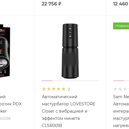
22 756
₽
12 460
Новинк
2
кий
Автоматический
Sam Ne
ротик PDX
мастурбатор LOVESTORE
Автома
oker
Closer с вибрацией и
интера
эффектом минета
мастур
 RD538
CLSR001B
нагрев