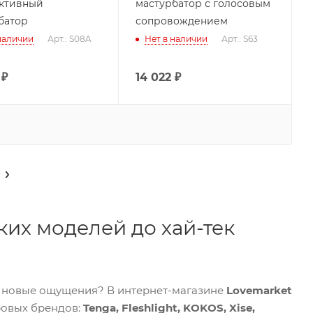
ктивный
мастурбатор с голосовым
батор
сопровождением
наличии
Арт.: S08A
Нет в наличии
Арт.: S63
₽
14 022
₽
ких моделей до хай-тек
о новые ощущения? В интернет-магазине
Lovemarket
ровых брендов:
Tenga, Fleshlight, KOKOS, Xise,