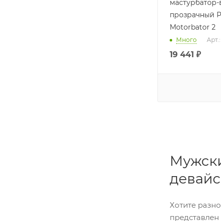
мастурбатор-
прозрачный P
Motorbator 2
Много
Арт.
19 441
₽
Мужски
девайс
Хотите разн
представлен