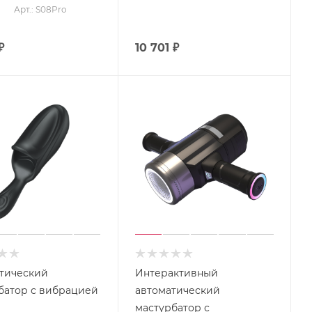
Арт.: S08Pro
₽
10 701
₽
тический
Интерактивный
батор с вибрацией
автоматический
мастурбатор с