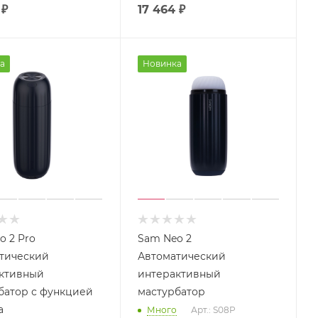
₽
17 464
₽
а
Новинка
o 2 Pro
Sam Neo 2
тический
Автоматический
ктивный
интерактивный
батор с функцией
мастурбатор
а
Много
Арт.: S08P