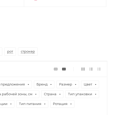
рот
строкер
 предложения
Бренд
Размер
Цвет
 рабочей зоны, см
Страна
Тип упаковки
ации
Тип питания
Ротация