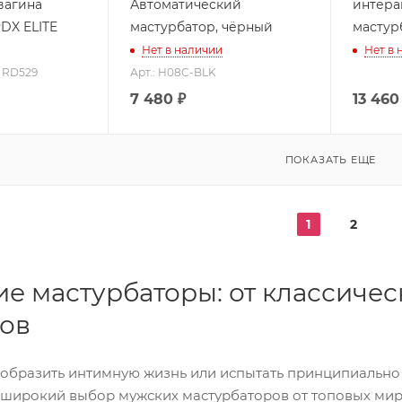
вагина
Автоматический
интера
DX ELITE
мастурбатор, чёрный
мастур
Нет в наличии
Нет в 
: RD529
Арт.: H08C-BLK
7 480
₽
13 460
ПОКАЗАТЬ ЕЩЕ
1
2
е мастурбаторы: от классичес
ов
ообразить интимную жизнь или испытать принципиальн
 широкий выбор мужских мастурбаторов от топовых ми