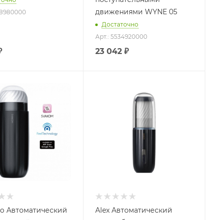
движениями WYNE 05
48980000
Достаточно
Арт.: 5534920000
₽
23 042
₽
o Автоматический
Alex Автоматический