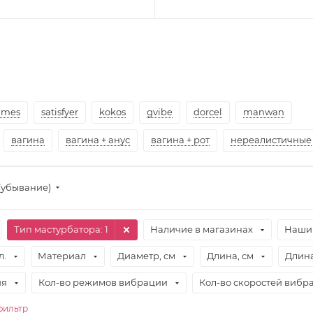
games
satisfyer
kokos
gvibe
dorcel
manwan
вагина
вагина + анус
вагина + рот
нереалистичные
(убывание)
Тип мастурбатора
: 1
Наличие в магазинах
Наши
л.
Материал
Диаметр, см
Длина, см
Длина
ия
Кол-во режимов вибрации
Кол-во скоростей вибр
фильтр