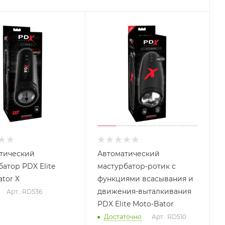
тический
Автоматический
атор PDX Elite
мастурбатор-ротик с
tor X
функциями всасывания и
движения-выталкивания
Арт.: RD536
PDX Elite Moto-Bator
Достаточно
Арт.: RD510