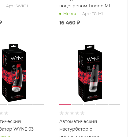
подогревом Tingon M1
Арт.: SW1011
Много
Арт.: TG-M1
₽
16 460
₽
тический
Автоматический
батор WYNE 03
мастурбатор с
поступательными
точно