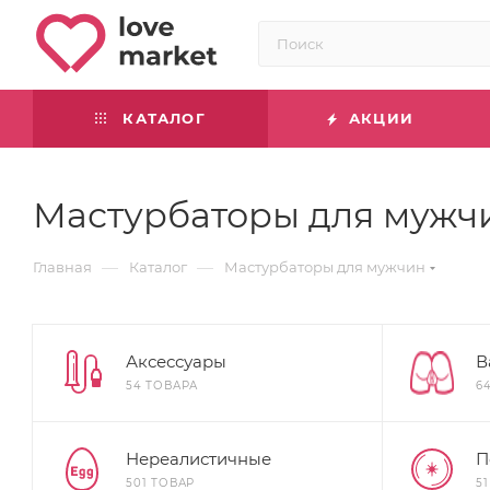
КАТАЛОГ
АКЦИИ
Мастурбаторы для мужч
—
—
Главная
Каталог
Мастурбаторы для мужчин
Аксессуары
В
54 ТОВАРА
6
Нереалистичные
П
501 ТОВАР
5