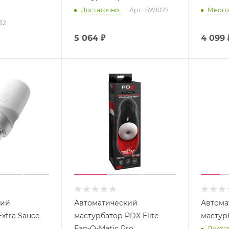
Достаточно
Арт.: SW1077
Много
32
5 064
₽
4 099
кий
Автоматический
Автома
xtra Sauce
мастурбатор PDX Elite
мастур
Fap-O-Matic Pro
Доста