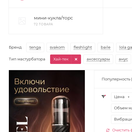
мини-кукла/торс
72 ТОВАРА
Бренд
tenga
svakom
fleshlight
baile
lola 
Тип мастурбатора
Хай-тек
аксессуары
анус
Популярность 
Цена
Объем м
Вибрац
Очистить 