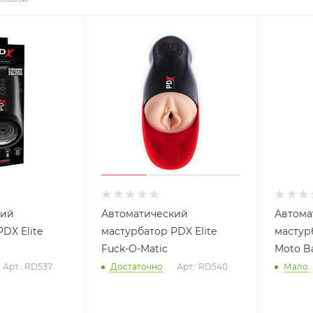
кий
Автоматический
Автома
DX Elite
мастурбатор PDX Elite
мастурб
Fuck-O-Matic
Moto Ba
Арт.: RD537
Достаточно
Арт.: RD540
Мало