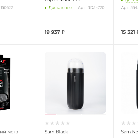
: 150622
Достаточно
Арт.: RD54720
Арт.: 55
19 937
₽
15 321
ий мега-
Sam Black
Sam Ne