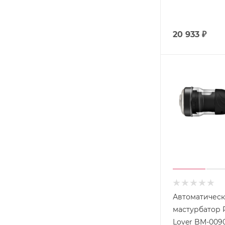
20 933
₽
Автоматичес
мастурбатор R
Lover BM-009