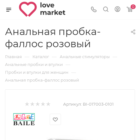
0
Анальная пробка-
фаллос розовый
—
—
—
Главная
Каталог
Анальные стимуляторы
—
Анальные пробки и втулки
—
Пробки и втулки для женщин
Анальная пробка-фаллос розовый
Артикул:
BI-017003-0101