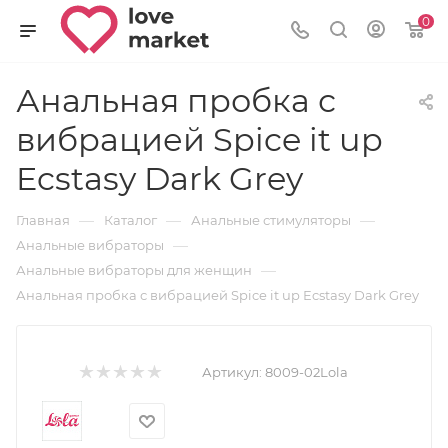
0
Анальная пробка с
вибрацией Spice it up
Ecstasy Dark Grey
—
—
—
Главная
Каталог
Анальные стимуляторы
—
Анальные вибраторы
—
Анальные вибраторы для женщин
Анальная пробка с вибрацией Spice it up Ecstasy Dark Grey
Артикул:
8009-02Lola