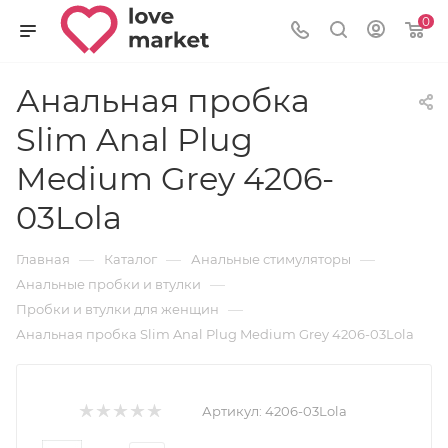
0
Анальная пробка
Slim Anal Plug
Medium Grey 4206-
03Lola
—
—
—
Главная
Каталог
Анальные стимуляторы
—
Анальные пробки и втулки
—
Пробки и втулки для женщин
Анальная пробка Slim Anal Plug Medium Grey 4206-03Lola
Артикул:
4206-03Lola