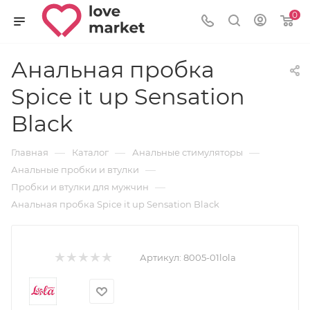
0
Анальная пробка
Spice it up Sensation
Black
—
—
—
Главная
Каталог
Анальные стимуляторы
—
Анальные пробки и втулки
—
Пробки и втулки для мужчин
Анальная пробка Spice it up Sensation Black
Артикул:
8005-01lola