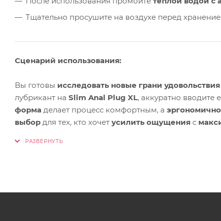
После использования промойте
тёплой водой с
Тщательно просушите на воздухе перед хранение
Сценарий использования:
Вы готовы
исследовать новые грани удовольствия
лубрикант на
Slim Anal Plug XL
, аккуратно вводите 
форма
делает процесс комфортным, а
эргономично
выбор
для тех, кто хочет
усилить ощущения
с
макс