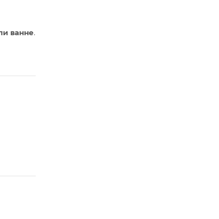
ли ванне
.