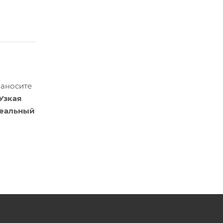
Наносите
Узкая
еальный