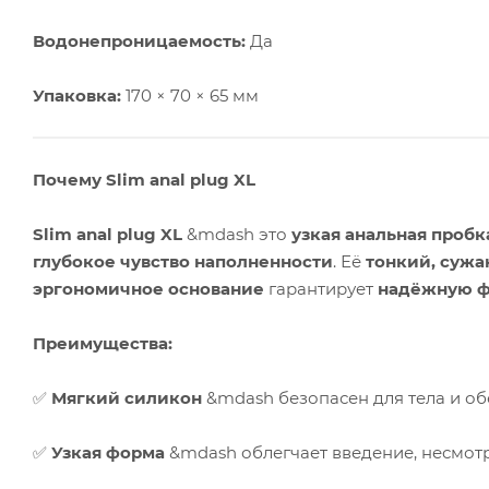
Водонепроницаемость:
Да
Упаковка:
170 × 70 × 65 мм
Почему Slim anal plug XL
Slim anal plug XL
&mdash это
узкая анальная пробк
глубокое чувство наполненности
. Её
тонкий, суж
эргономичное основание
гарантирует
надёжную 
Преимущества:
✅
Мягкий силикон
&mdash безопасен для тела и о
✅
Узкая форма
&mdash облегчает введение, несмот