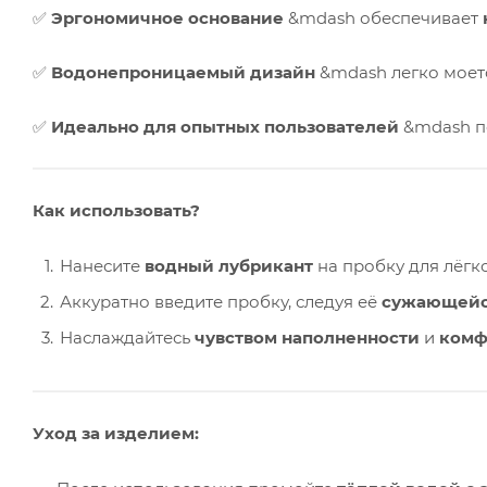
✅
Эргономичное основание
&mdash обеспечивает
✅
Водонепроницаемый дизайн
&mdash легко моетс
✅
Идеально для опытных пользователей
&mdash по
Как использовать?
Нанесите
водный лубрикант
на пробку для лёгк
Аккуратно введите пробку, следуя её
сужающейс
Наслаждайтесь
чувством наполненности
и
комф
Уход за изделием: