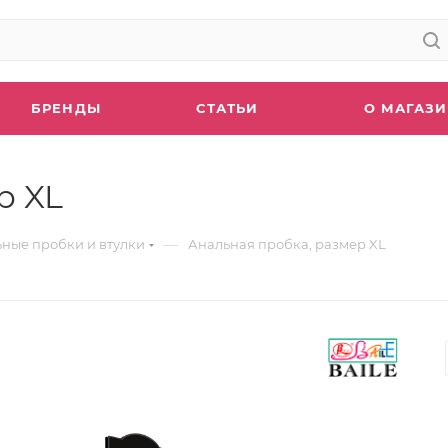
БРЕНДЫ
СТАТЬИ
О МАГАЗ
р XL
—
ные пробки и втулки
Анальная пробка, размер XL