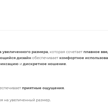
а увеличенного размера
, которая сочетает
плавное вв
ающийся дизайн
обеспечивает
комфортное использов
фиксацию
и
дискретное ношение
.
беспечивает
приятные ощущения
.
ря на увеличенный размер.