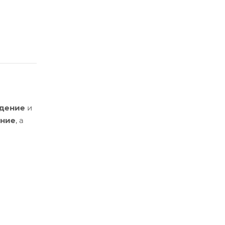
едение
и
ание
, а