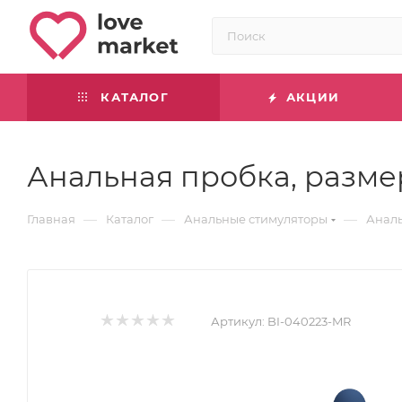
КАТАЛОГ
АКЦИИ
Анальная пробка, разме
—
—
—
Главная
Каталог
Анальные стимуляторы
Аналь
Артикул:
BI-040223-MR