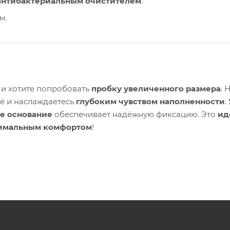
 антибактериальным очистителем
.
м.
и хотите попробовать
пробку увеличенного размера
. 
её и наслаждаетесь
глубоким чувством наполненности
.
е основание
обеспечивает надёжную фиксацию. Это
ид
имальным комфортом
!