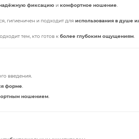
надёжную фиксацию
и
комфортное ношение
.
я, гигиеничен и подходит для
использования в душе и
дходит тем, кто готов к
более глубоким ощущениям
.
ого введения.
я форме
.
ортным ношением
.