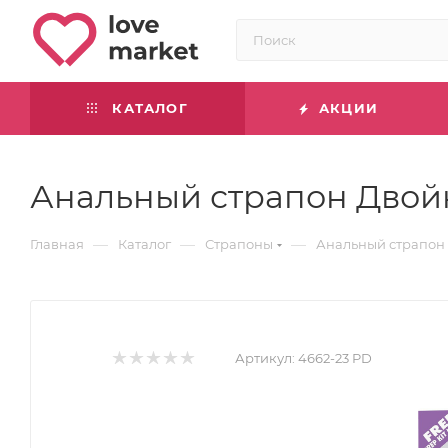
КАТАЛОГ
АКЦИИ
Анальный страпон Двойн
—
—
—
Главная
Каталог
Страпоны
Анальный страпон 
Артикул:
4662-23 PD