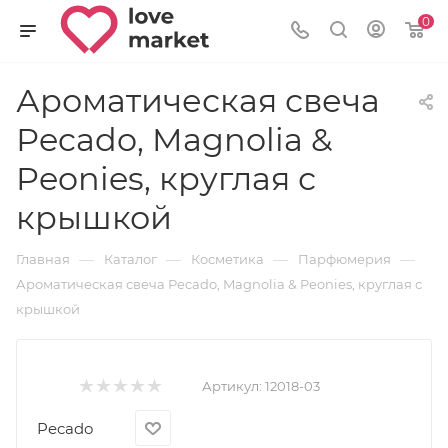
0
Ароматическая свеча
Рecado, Magnolia &
Peonies, круглая с
крышкой
—
—
—
—
Главная
Каталог
Косметика
Парфюмерия
Ароматическая свеча Рecado, Magnolia & Peonies, круглая с
крышкой
Артикул:
12018-03
Pecado