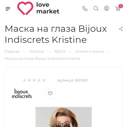
0
Маска на глаза Bijoux
Indiscrets Kristine
—
—
—
—
Главная
Каталог
БДСМ
Кляпы и маски
Маска на глаза Bijoux Indiscrets Kristine
Артикул:
BI0190