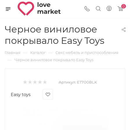
0
Черное виниловое
покрывало Easy Toys
—
—
Главная
Каталог
Секс мебель и приспособления
—
Черное виниловое покрывало Easy Toys
Артикул:
ET700BLK
Easy toys