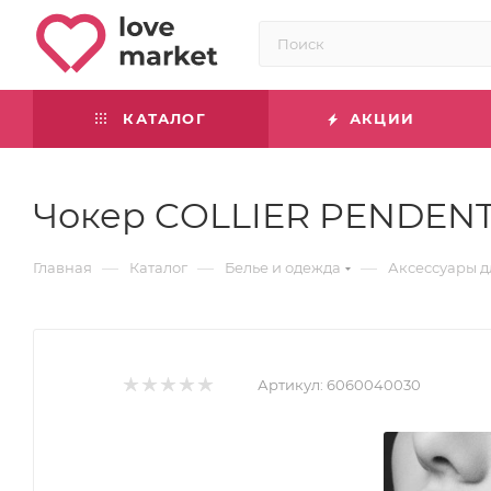
КАТАЛОГ
АКЦИИ
Чокер COLLIER PENDEN
—
—
—
Главная
Каталог
Белье и одежда
Аксессуары д
Артикул:
6060040030