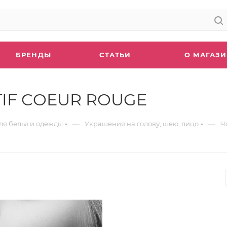
БРЕНДЫ
СТАТЬИ
О МАГАЗ
TIF COEUR ROUGE
—
—
ля белья и одежды
Украшения на голову, шею, лицо
Ч