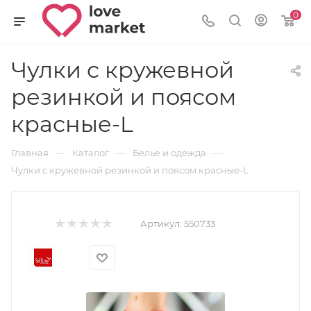
0
Чулки с кружевной
резинкой и поясом
красные-L
—
—
—
Главная
Каталог
Белье и одежда
Чулки с кружевной резинкой и поясом красные-L
Артикул:
550733