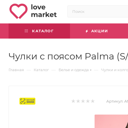
КАТАЛОГ
АКЦИИ
Чулки с поясом Palma (S
—
—
—
Главная
Каталог
Белье и одежда
Чулки и колг
Маркировка
Артикул:
A