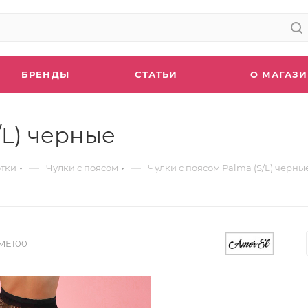
БРЕНДЫ
СТАТЬИ
О МАГАЗ
/L) черные
—
—
отки
Чулки с поясом
Чулки с поясом Palma (S/L) черны
ME100