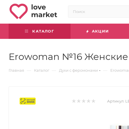
КАТАЛОГ
АКЦИИ
Erowoman №16 Женские 
—
—
—
Главная
Каталог
Духи с феромонами
Erowoman
Маркировка
Артикул:
L