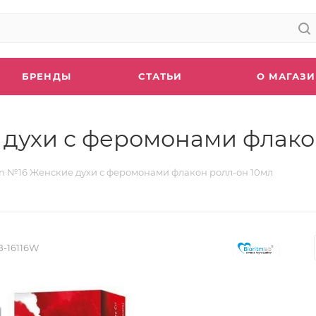
БРЕНДЫ
СТАТЬИ
О МАГАЗ
духи с феромонами флакон
 №16 Женские духи с феромонами флакон ролл-он 10мл
B-16116W