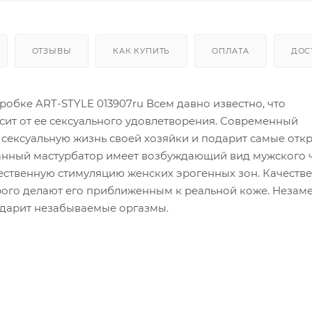
ОТЗЫВЫ
КАК КУПИТЬ
ОПЛАТА
ДОС
робке ART-STYLE 013907ru Всем давно известно, что
ит от ее сексуального удовлетворения. Современный
 сексуальную жизнь своей хозяйки и подарит самые от
анный мастурбатор имеет возбуждающий вид мужского ч
жественную стимуляцию женских эрогенных зон. Качеств
орого делают его приближенным к реальной коже. Неза
одарит незабываемые оргазмы.