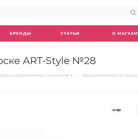
БРЕНДЫ
СТАТЬИ
О МАГАЗ
ске ART-Style №28
—
торы реалистичные с мошонкой
Фаллоимитатор на присос