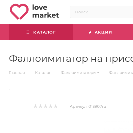
КАТАЛОГ
АКЦИИ
Фаллоимитатор на присо
—
—
—
Главная
Каталог
Фаллоимитаторы
Фаллоимита
Артикул:
013907ru