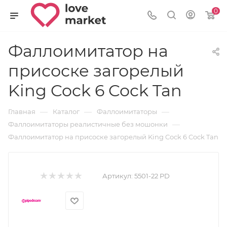
0
Фаллоимитатор на
присоске загорелый
King Cock 6 Cock Tan
—
—
—
Главная
Каталог
Фаллоимитаторы
—
Фаллоимитаторы реалистичные без мошонки
Фаллоимитатор на присоске загорелый King Cock 6 Cock Tan
Артикул:
5501-22 PD