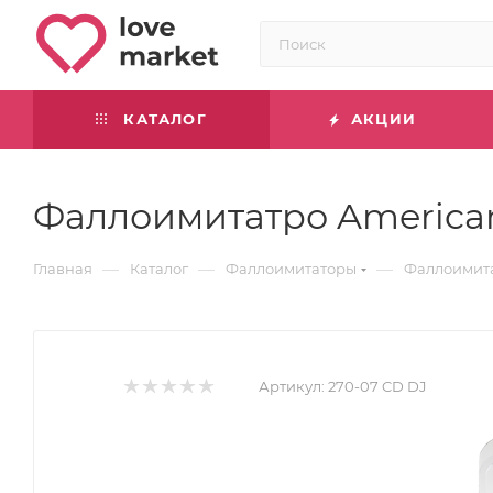
КАТАЛОГ
АКЦИИ
Фаллоимитатро American 
—
—
—
Главная
Каталог
Фаллоимитаторы
Фаллоимита
Артикул:
270-07 CD DJ