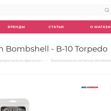
БРЕНДЫ
СТАТЬИ
О МАГАЗ
Bombshell - B-10 Torpedo
—
торы гиганты (фистинг)
Фаллоимитатро American Bombshell