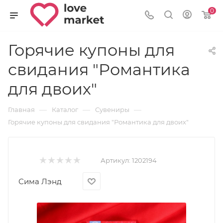
0
Горячие купоны для
свидания "Романтика
для двоих"
—
—
—
Главная
Каталог
Сувениры
Горячие купоны для свидания "Романтика для двоих"
Артикул:
1202194
Сима Лэнд