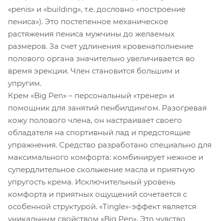
«penis» и «building», т.е. дословно «построение
пениса»). Это постепенное механическое
растяжения пениса мужчины до желаемых
размеров. За счет удлинения кровенаполнение
полового органа значительно увеличивается во
время эрекции. Член становится большим и
упругим.
Крем «Big Pen» – персональный «тренер» и
помощник для занятий пенбилдингом. Разогревая
кожу полового члена, он настраивает своего
обладателя на спортивный лад и предстоящие
упражнения. Средство разработано специально для
максимального комфорта: комбинирует нежное и
супердлительное скольжение масла и приятную
упругость крема. Исключительный уровень
комфорта и приятных ощущений сочетается с
особенной структурой. «Tingle»-эффект является
уникальным свойством «Big Pen». Это чувство