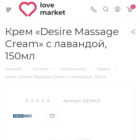
0
Крем «Desire Massage
Cream» с лавандой,
150мл
—
—
—
—
Главная
Каталог
Лубриканты
Крема
Крем «Desire Massage Cream» с лавандой, 150мл
Артикул:
DESMC5