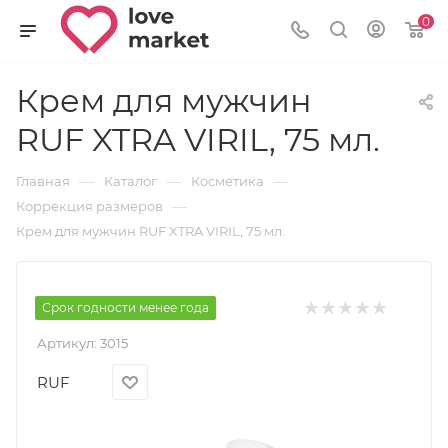
0
Крем для мужчин
RUF XTRA VIRIL, 75 мл.
—
—
—
Главная
Каталог
Косметика
—
Коррекция размеров
Крем для мужчин RUF XTRA VIRIL, 75 мл.
Срок годности менее года
Артикул:
3015
RUF