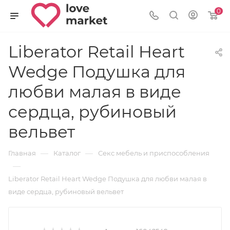
0
Liberator Retail Heart
Wedge Подушка для
любви малая в виде
сердца, рубиновый
вельвет
—
—
Главная
Каталог
Секс мебель и приспособления
—
Liberator Retail Heart Wedge Подушка для любви малая в
виде сердца, рубиновый вельвет