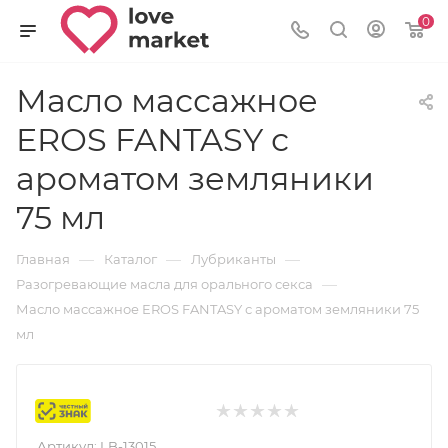
0
Масло массажное
EROS FANTASY с
ароматом земляники
75 мл
—
—
—
Главная
Каталог
Лубриканты
—
Разогревающие масла для орального секса
Масло массажное EROS FANTASY с ароматом земляники 75
мл
Маркировка
Артикул:
LB-13015