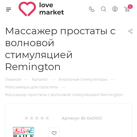
0
Массажер простаты с
волновой
стимуляцией
Remington
—
—
—
Главная
Каталог
Анальные стимуляторы
—
Массажеры для простаты
Массажер простаты с волновой стимуляцией Remington
Артикул:
BI-040100