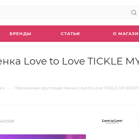
БРЕНДЫ
СТАТЬИ
О МАГАЗ
нка Love to Love TICKLE
—
а
Массажная хрустящая пенка Love to Love TICKLE MY BOD
040928