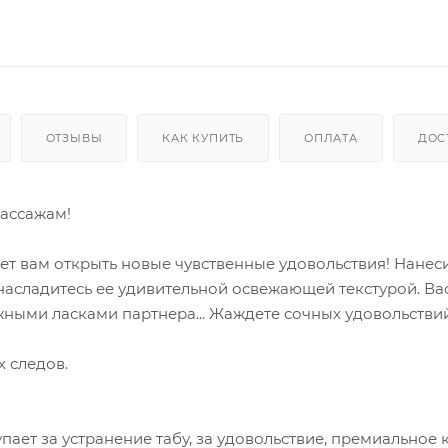
ОТЗЫВЫ
КАК КУПИТЬ
ОПЛАТА
ДОС
массажам!
ет вам открыть новые чувственные удовольствия! Нанеси
асладитесь ее удивительной освежающей текстурой. Ва
ыми ласками партнера... Жаждете сочных удовольстви
х следов.
тупает за устранение табу, за удовольствие, премиальное 